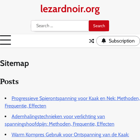
Skip
lezardnoir.org
to
content
Search
for:
Subscription
Sitemap
Posts
Progressieve Spierontspanning voor Kaak en Nek: Methoden,
Frequentie, Effecten
Ademhalingstechnieken voor verlichting van
spanningshoofdpijn: Methoden, Frequentie, Effecten
Warm Kompres Gebruik voor Ontspanning van de Kaak: