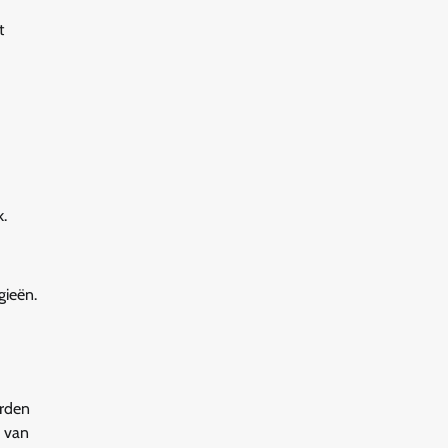
t
k.
gieën.
orden
s van