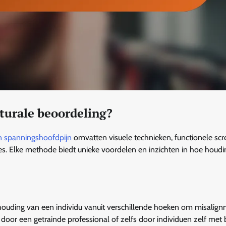
turale beoordeling?
an spanningshoofdpijn
omvatten visuele technieken, functionele scr
es. Elke methode biedt unieke voordelen en inzichten in hoe houdi
uding van een individu vanuit verschillende hoeken om misalign
door een getrainde professional of zelfs door individuen zelf met