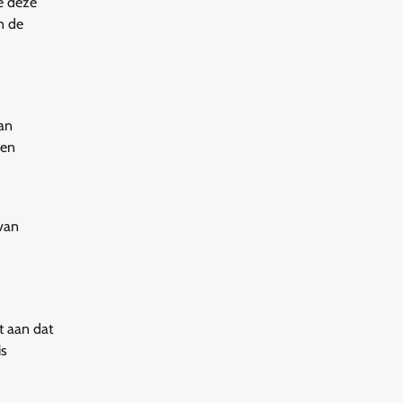
e deze
n de
an
 en
 van
t aan dat
is