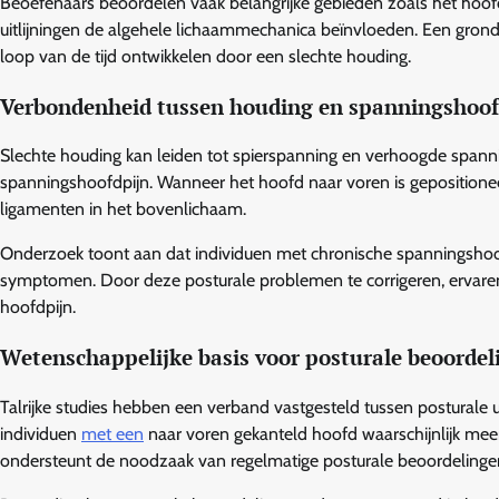
Beoefenaars beoordelen vaak belangrijke gebieden zoals het hoo
uitlijningen de algehele lichaammechanica beïnvloeden. Een gron
loop van de tijd ontwikkelen door een slechte houding.
Verbondenheid tussen houding en spanningshoof
Slechte houding kan leiden tot spierspanning en verhoogde spanni
spanningshoofdpijn. Wanneer het hoofd naar voren is gepositioneer
ligamenten in het bovenlichaam.
Onderzoek toont aan dat individuen met chronische spanningshoof
symptomen. Door deze posturale problemen te corrigeren, ervaren 
hoofdpijn.
Wetenschappelijke basis voor posturale beoordel
Talrijke studies hebben een verband vastgesteld tussen posturale u
individuen
met een
naar voren gekanteld hoofd waarschijnlijk mee
ondersteunt de noodzaak van regelmatige posturale beoordelingen