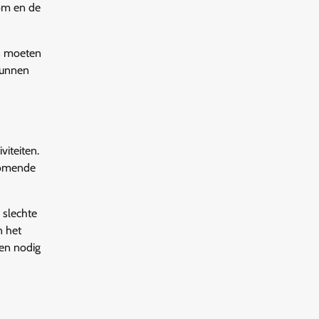
lom en de
en moeten
kunnen
viteiten.
rkomende
 slechte
n het
ien nodig