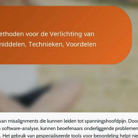
en van misalignments die kunnen leiden tot spanningshoofdpijn. Doo
 en software-analyse, kunnen beoefenaars onderliggende probleme
. Het gebruik van gespecialiseerde tools voor beoordeling helpt nie