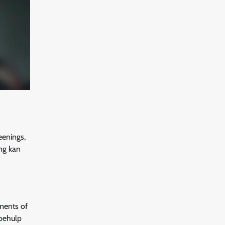
eenings,
ng kan
ments of
 behulp