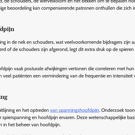
fd, de schouders, de wervelkolom en het bekken om te bepalen ho
dige beoordeling kan compenserende patronen onthullen die zich i
dpijn
ng in de nek en schouders, wat veelvoorkomende bijdragers zijn a
d of de schouders zijn afgerond, legt dit extra druk op de spieren
dpijn vaak posturale afwijkingen vertonen die correleren met hun
veel patiënten een vermindering van de frequentie en intensiteit
ing
itlijning en het optreden
van spanningshoofdpijn
. Onderzoek toon
r spierspanning en hoofdpijn ervaren. Deze wetenschappelijke bas
 in het beheer van hoofdpijn.