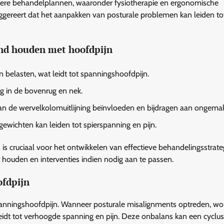
dere behandelplannen, waaronder fysiotherapie en ergonomische
suggereert dat het aanpakken van posturale problemen kan leiden to
nd houden met hoofdpijn
n belasten, wat leidt tot spanningshoofdpijn.
ng in de bovenrug en nek.
kan de wervelkolomuitlijning beïnvloeden en bijdragen aan ongema
gewichten kan leiden tot spierspanning en pijn.
s cruciaal voor het ontwikkelen van effectieve behandelingsstrate
houden en interventies indien nodig aan te passen.
ofdpijn
 spanningshoofdpijn. Wanneer posturale misalignments optreden, w
leidt tot verhoogde spanning en pijn. Deze onbalans kan een cyclu