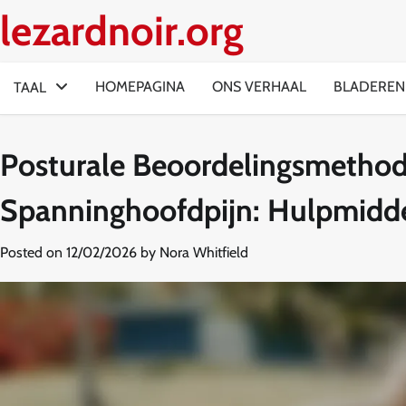
Skip
lezardnoir.org
to
content
HOMEPAGINA
ONS VERHAAL
BLADEREN
TAAL
Posturale Beoordelingsmethode
Spanninghoofdpijn: Hulpmidde
Posted on
12/02/2026
by
Nora Whitfield