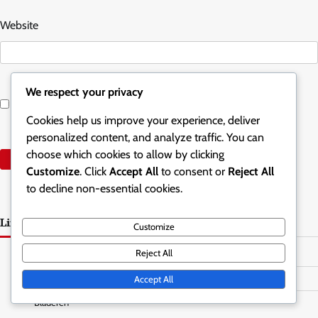
Website
We respect your privacy
Save my name, email, and website in this browser for the
next time I comment.
Cookies help us improve your experience, deliver
personalized content, and analyze traffic. You can
choose which cookies to allow by clicking
Customize
. Click
Accept All
to consent or
Reject All
to decline non-essential cookies.
Links
Customize
Reject All
Neem contact op
Ons verhaal
Accept All
Bladeren