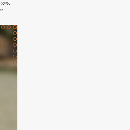
eging.
de