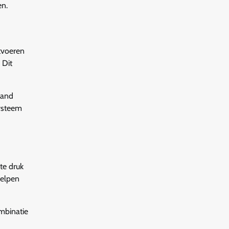
en.
itvoeren
 Dit
tand
systeem
te druk
helpen
mbinatie