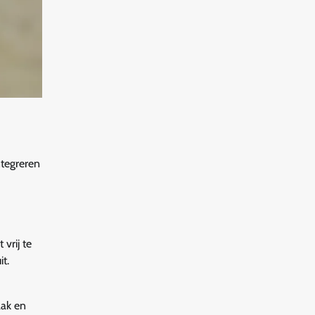
ntegreren
vrij te
t.
aak en