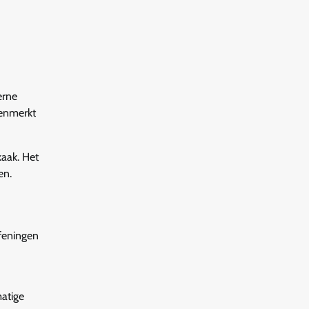
erne
kenmerkt
aak. Het
en.
efeningen
matige