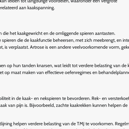
n leiden tot langdurige voordelen, waaronder een vergrote
erelateerd aan kaakspanning.
die het kaakgewricht en de omliggende spieren aantasten.
 spieren die de kaakfunctie beheersen, met zich meebrengt, en int
mpt, is verplaatst. Artrose is een andere veelvoorkomende vorm, ge
 op hun tanden knarsen, wat leidt tot verdere belasting van de k
or het op maat maken van effectieve oefenregimes en behandelplann
iteit in de kaak- en nekspieren te bevorderen. Rek- en versterko
ak van pijn is. Bijvoorbeeld, zachte kaakrekken kunnen helpen de
itlijning helpen verdere belasting van de TMJ te voorkomen. Regel