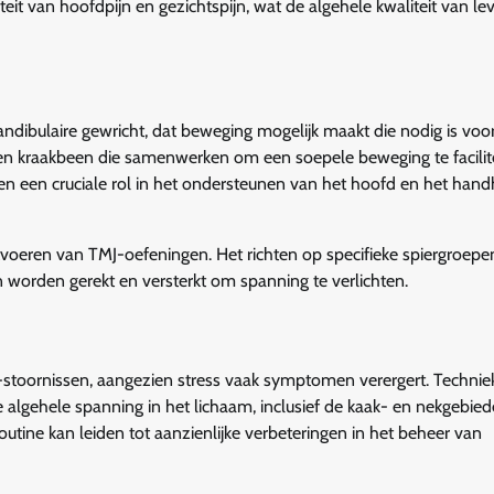
eit van hoofdpijn en gezichtspijn, wat de algehele kwaliteit van le
ndibulaire gewricht, dat beweging mogelijk maakt die nodig is vo
 en kraakbeen die samenwerken om een soepele beweging te facilit
en een cruciale rol in het ondersteunen van het hoofd en het han
itvoeren van TMJ-oefeningen. Het richten op specifieke spiergroepe
en worden gerekt en versterkt om spanning te verlichten.
-stoornissen, aangezien stress vaak symptomen verergert. Technie
algehele spanning in het lichaam, inclusief de kaak- en nekgebied
outine kan leiden tot aanzienlijke verbeteringen in het beheer van