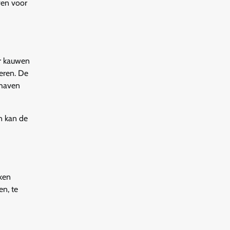
ven voor
or kauwen
eren. De
dhaven
n kan de
ken
en, te